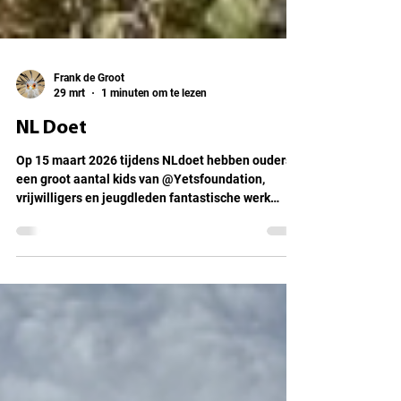
Frank de Groot
29 mrt
1 minuten om te lezen
NL Doet
Op 15 maart 2026 tijdens NLdoet hebben ouders,
een groot aantal kids van @Yetsfoundation,
vrijwilligers en jeugdleden fantastische werk
geleverd. De speelbosjes zijn weer goed
toegankelijk en vrij van braamstruiken.
Modderplassen zijn gevuld met zand en een
klimnet en een balanceer touw maken het geheel
compleet. Iedereen heel veel dank namens de
jeugdleden van Scouting de Walvisch voor zijn of