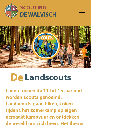
SCOUTING
DE WALVISCH
De
Landscouts
Leden tussen de 11 tot 15 jaar oud
worden scouts genoemd.
Landscouts gaan hiken, koken
tijdens het zomerkamp op eigen
gemaakt kampvuur en ontdekken
de wereld om zich heen. Het thema